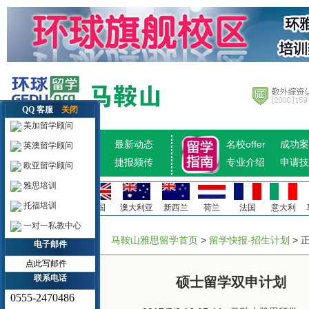
QQ 客服
关闭
美加留学顾问
招生计划
最新动态
名校offer
成功案
英澳留学顾问
热点推荐
捷报频传
专业介绍
申请技
欧亚留学顾问
雅思培训
托福培训
美国
加拿大
英国
澳大利亚
新西兰
荷兰
法国
意大利
一对一私教中心
马鞍山雅思留学首页
>
留学快报-招生计划
> 
电子邮件
点此写邮件
联系电话
硕士留学双申计划
0555-2470486