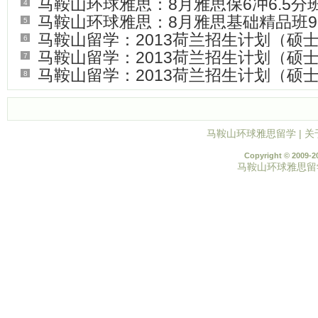
马鞍山环球雅思：8月雅思保6冲6.5分班
4
(
0
)
马鞍山环球雅思：8月雅思基础精品班9
5
(
65
)
马鞍山留学：2013荷兰招生计划（硕士
6
(
44
)
马鞍山留学：2013荷兰招生计划（硕士
7
(
96
)
马鞍山留学：2013荷兰招生计划（硕士
8
(
49
)
(
43
)
马鞍山环球雅思留学
|
关
Copyright © 2009-2
马鞍山环球雅思留