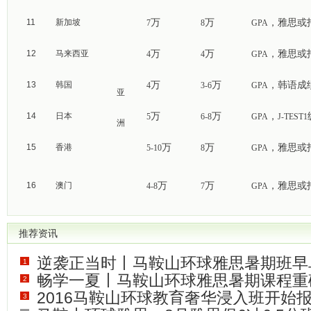
万
万
，雅思或
11
新加坡
7
8
GPA
万
万
，雅思或
12
马来西亚
4
4
GPA
万
万
，韩语成
13
韩国
4
3-6
GPA
亚
万
万
，
14
日本
5
6-8
GPA
J-TEST1
洲
万
万
，雅思或
15
香港
5-10
8
GPA
万
万
，雅思或
16
澳门
4-8
7
GPA
推荐资讯
逆袭正当时丨马鞍山环球雅思暑期班早
1
畅学一夏丨马鞍山环球雅思暑期课程重
2
(
0
)
2016马鞍山环球教育奢华浸入班开始
中...
3
(
0
)