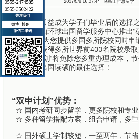
2017/5/8 16:07:44
马鞍山雅思留学
0555-2474585
0555-3502422
关注我们
出国读硕日益成为学子们毕业后的选择
微博
博客
势，马鞍山环球出国留学服务中心推出“
微信二维码
划”，旨在为您提供多国多所院校同时申
可以同时获得多所世界前400名院校录
学“双申计划”将免除您多重办理成本，
间，是您出国读硕的最佳选择！
“双申计划”优势：
☆ 国内考研同步留学，更多院校和专
☆ 多种留学搭配方案，组合申请，多重
☆ 国外硕士学制较短，一至两年，节