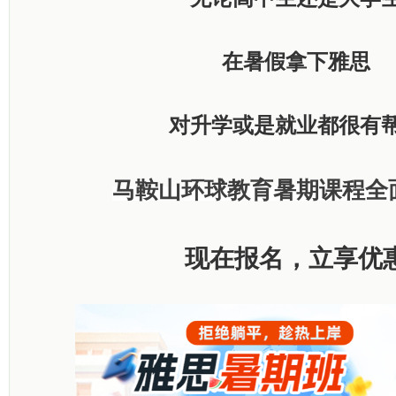
在暑假拿下雅思
对升学或是就业都很有
马鞍山环球教育暑期课程全
现在报名，立享
优