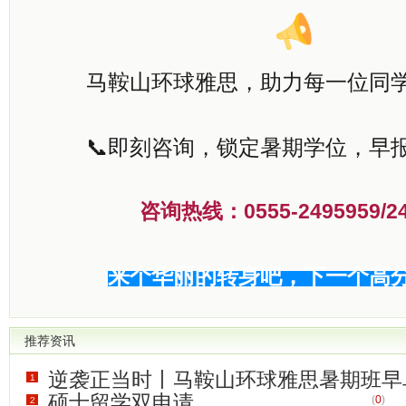
马鞍山环球雅思，助力每一位同
📞即刻咨询，锁定暑期学位，早
咨询热线：0555-2495959/24
来个华丽的转身吧，下一个高
推荐资讯
逆袭正当时丨马鞍山环球雅思暑期班早
1
硕士留学双申请
(
0
)
2
(
0
)