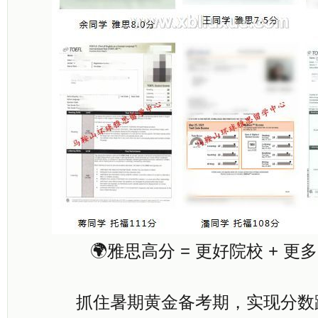
🌍雅思高分 = 更好院校 + 
抓住暑期黄金备考期，实现分数