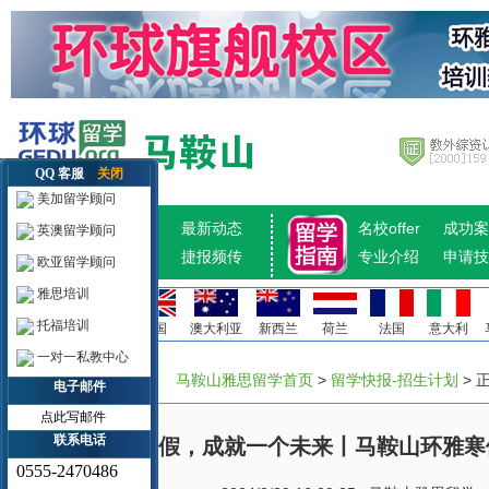
QQ 客服
关闭
美加留学顾问
招生计划
最新动态
名校offer
成功案
英澳留学顾问
热点推荐
捷报频传
专业介绍
申请技
欧亚留学顾问
雅思培训
托福培训
美国
加拿大
英国
澳大利亚
新西兰
荷兰
法国
意大利
一对一私教中心
马鞍山雅思留学首页
>
留学快报-招生计划
> 
电子邮件
点此写邮件
联系电话
提早一个寒假，成就一个未来丨马鞍山环雅寒
0555-2470486