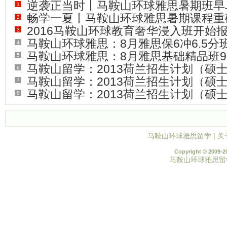
逆袭正当时丨马鞍山环球雅思暑期班早
1
畅学一夏丨马鞍山环球雅思暑期课程重
2
(
0
)
2016马鞍山环球教育奢华浸入班开始
中...
3
(
0
)
马鞍山环球雅思：8月雅思保6冲6.5分班
4
(
0
)
马鞍山环球雅思：8月雅思基础精品班9
5
(
65
)
马鞍山留学：2013荷兰招生计划（硕士
6
(
44
)
马鞍山留学：2013荷兰招生计划（硕士
7
(
96
)
马鞍山留学：2013荷兰招生计划（硕士
8
(
49
)
(
43
)
马鞍山环球雅思留学
|
关
Copyright © 2009-2
马鞍山环球雅思留