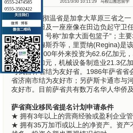
2011/3/30 10:11:29
马鞍山雅思留学
0555-2474585
0555-3502422
关注我们
萨斯喀彻温省是加拿大草原三省之一
微博
博客
金黄小麦田及一座座像在田边负起守卫
微信二维码
库而著名，号称“加拿大面包篮子”；主
斯卡通、穆斯乔等，里贾纳(Regina)是
萨省2000年外来投资为62.6亿加元
域41.3亿加元，机械设备制造业21.3亿
与我吉林省结为友好省。1986年萨省省
省济南市结为友好市；另萨斯卡通市与
友好市。目前萨省共有数万名华人华侨
萨省商业移民省提名计划申请条件
★ 拥有3年以上的营商经验或盈利企业
★ 拥有35万加币或以上的净资产。资