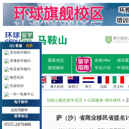
QQ 客服
关闭
美加留学顾问
招生计划
最新动态
名校offer
成功案
英澳留学顾问
热点推荐
捷报频传
专业介绍
申请技
欧亚留学顾问
雅思培训
托福培训
美国
加拿大
英国
澳大利亚
新西兰
荷兰
法国
意大利
一对一私教中心
马鞍山雅思留学首页
>
出国服务-海外移民
> 
电子邮件
点此写邮件
联系电话
萨（沙）省商业移民省提名
0555-2470486