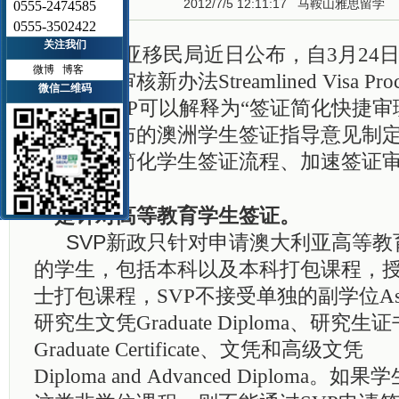
2012/7/5 12:11:17
马鞍山雅思留学
0555-2474585
0555-3502422
关注我们
澳大利亚移民局近日公布，自
3
月
24
微博
博客
生签证的审核新办法
Streamlined Visa Pro
微信二维码
SVP)
。
SVP
可以解释为“签证简化快捷审
下半年发布的澳洲学生签证指导意见制
策，旨在简化学生签证流程、加速签证
一是针对高等教育学生签证。
SVP
新政只针对申请澳大利亚高等教
的学生，包括本科以及本科打包课程，
士打包课程，
SVP
不接受单独的副学位
As
研究生文凭
Graduate Diploma
、研究生证
Graduate Certificate
、文凭和高级文凭
Diploma and Advanced Diploma
。如果学