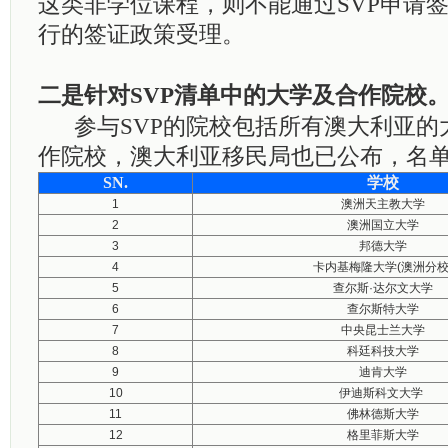
这类非学位课程，则不能通过
SVP
申请
行的签证政策受理。
二是针对
SVP
清单中的大学及合作院校
参与
SVP
的院校包括所有澳大利亚的
作院校，澳大利亚移民局也已公布，名
SN.
学校
1
澳洲天主教大学
2
澳洲国立大学
3
邦德大学
4
卡内基梅隆大学(澳洲分校
5
查尔斯·达尔文大学
6
查尔斯特大学
7
中央昆士兰大学
8
科廷科技大学
9
迪肯大学
10
伊迪斯科文大学
11
佛林德斯大学
12
格里菲斯大学