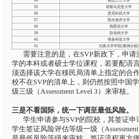
34
南昆士兰大学
35
塔斯马尼亚大学
36
悉尼科技大学
37
阳光海岸大学
38
西悉尼大学
39
卧龙岗大学
40
维多利亚大学
41
伦敦大学学院(澳洲分校)
需要注意的是，在
SVP
新政下，申请
学的本科或者硕士学位课程，若要配语
须选择该大学在移民局清单上指定的合
校不在
SVP
的清单上，则仍然按照中国
级三级（
Assessment Level 3
）来审核。
三是不看国际，统一下调至最低风险。
学生申请参与
SVP
的院校，其签证申
学生签证风险评估等级一级（
Assessment
是最低风险等级来审核。签证流程更方