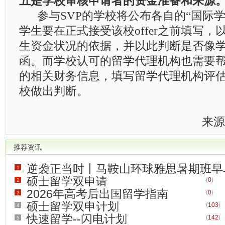
五是学校审核申请者的资金准备和来源
参与
SVP
的学校将公布各自的“国际学
学生要在正式接受该校
offer
之前填写，
生资金状况的依据，并以此判断是否像
函。而学校认可的留学代理机构也需要
的相关财务信息，填写留学代理机构评
校做出判断。
来源
推荐资讯
逆袭正当时丨马鞍山环球雅思暑期班早
1
硕士留学双申请
(
0
)
2
(
0
)
2026年高考后出国留学指南
(
0
)
3
硕士留学双申计划
(
103
)
4
快速留学--闪电计划
(
142
)
5