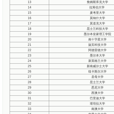
13
詹姆斯库克大学
14
拉筹伯大学
15
麦考里大学
16
莫纳什大学
17
莫道克大学
18
昆士兰科技大学
19
墨尔本皇家理工学院
20
南十字星大学
21
旋宾科技大学
22
阿德雷德大学
23
墨尔本大学
24
新英格兰大学
25
新南威尔士大学
26
纽卡斯尔大学
27
圣母大学
28
昆士兰大学
29
悉尼大学
30
西澳大学
31
巴里迪大学
32
堪培拉大学
33
南澳大学