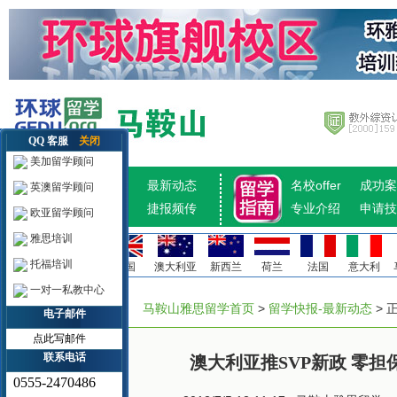
QQ 客服
关闭
美加留学顾问
招生计划
最新动态
名校offer
成功案
英澳留学顾问
热点推荐
捷报频传
专业介绍
申请技
欧亚留学顾问
雅思培训
托福培训
美国
加拿大
英国
澳大利亚
新西兰
荷兰
法国
意大利
一对一私教中心
马鞍山雅思留学首页
>
留学快报-最新动态
> 
电子邮件
点此写邮件
联系电话
澳大利亚推SVP新政 零担
0555-2470486