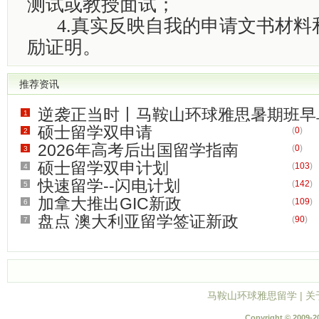
测试或教授面试；
4.真实反映自我的申请文书材料
励证明。
推荐资讯
逆袭正当时丨马鞍山环球雅思暑期班早
1
硕士留学双申请
(
0
)
2
(
0
)
2026年高考后出国留学指南
(
0
)
3
硕士留学双申计划
(
103
)
4
快速留学--闪电计划
(
142
)
5
加拿大推出GIC新政
(
109
)
6
盘点 澳大利亚留学签证新政
(
90
)
7
马鞍山环球雅思留学
|
关
Copyright © 2009-2