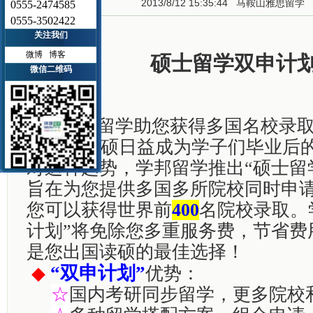
2013/8/12 15:35:44
马鞍山雅思留学
0555-2474585
0555-3502422
关注我们
微博
博客
硕士留学双申计
微信二维码
学邦留学助您获得多国名校录
出国读硕日益成为学子们毕业后的
对这种趋势，学邦留学推出“硕士留
旨在为您提供多国多所院校同时申
您可以获得世界前
400
名院校录取。
计划”将免除您多重服务费，节省费
是您出国读硕的最佳选择！
“
双申计划”
◆
优势：
☆
国内考研同步留学，更多院校