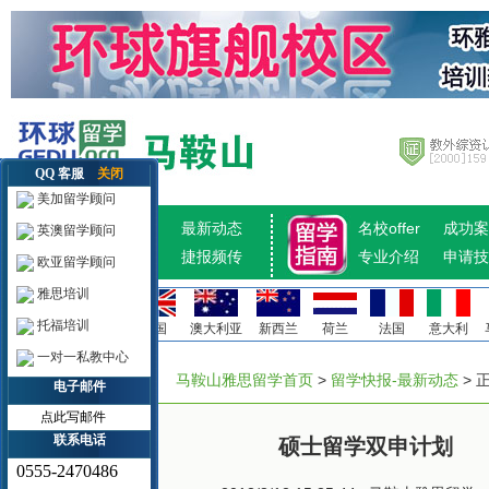
QQ 客服
关闭
美加留学顾问
招生计划
最新动态
名校offer
成功案
英澳留学顾问
热点推荐
捷报频传
专业介绍
申请技
欧亚留学顾问
雅思培训
托福培训
美国
加拿大
英国
澳大利亚
新西兰
荷兰
法国
意大利
一对一私教中心
马鞍山雅思留学首页
>
留学快报-最新动态
> 
电子邮件
点此写邮件
联系电话
硕士留学双申计划
0555-2470486